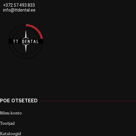
+372 57 493 833
info@ttdental.ee
POE OTSETEED
Minu konto
Tootjad
Kataloogid