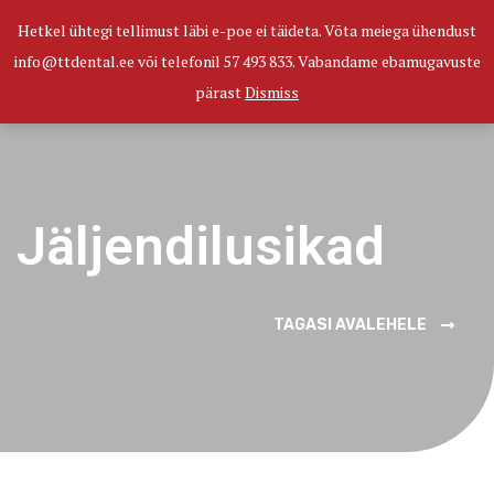
Hetkel ühtegi tellimust läbi e-poe ei täideta. Võta meiega ühendust
0
info@ttdental.ee või telefonil 57 493 833. Vabandame ebamugavuste
pärast
Dismiss
Jäljendilusikad
TAGASI AVALEHELE