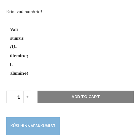
Erinevad numbrid!
Vali
suurus
(U-
ülemine;
L-
alumine)
ADD TO CART
KÜSI HINNAPAKKUMIST