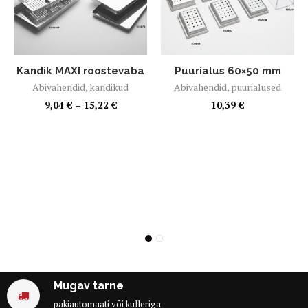
Kandik MAXI roostevaba
Puurialus 60×50 mm
Abivahendid
,
kandikud
Abivahendid
,
puurialused
9,04
€
–
15,22
€
10,39
€
Mugav tarne
pakiautomaati või kulleriga