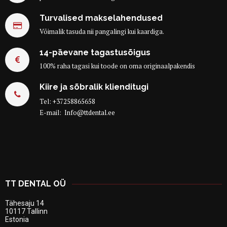
Turvalised makselahendused
Võimalik tasuda nii pangalingi kui kaardiga.
14-päevane tagastusõigus
100% raha tagasi kui toode on oma originaalpakendis
Kiire ja sõbralik klienditugi
Tel:
+37258865658
E-mail:
Info@ttdental.ee
TT DENTAL OÜ
Tähesaju 14
10117 Tallinn
Estonia