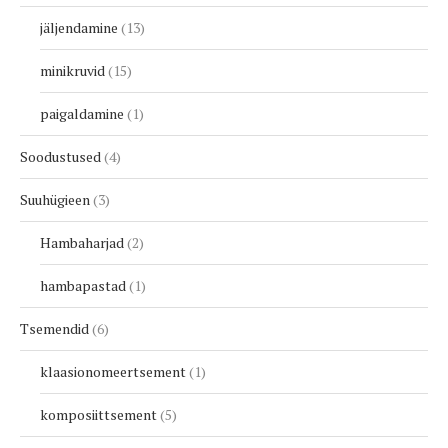
jäljendamine
13
minikruvid
15
paigaldamine
1
Soodustused
4
Suuhügieen
3
Hambaharjad
2
hambapastad
1
Tsemendid
6
klaasionomeertsement
1
komposiittsement
5