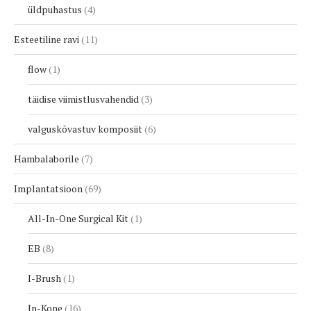
üldpuhastus
4
Esteetiline ravi
11
flow
1
täidise viimistlusvahendid
3
valguskõvastuv komposiit
6
Hambalaborile
7
Implantatsioon
69
All-In-One Surgical Kit
1
EB
8
I-Brush
1
In-Kone
16