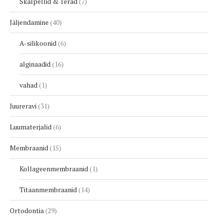
Skalpellid & Terad
7
Jäljendamine
40
A-silikoonid
6
alginaadid
16
vahad
1
Juureravi
31
Luumaterjalid
6
Membraanid
15
Kollageenmembraanid
1
Titaanmembraanid
14
Ortodontia
29