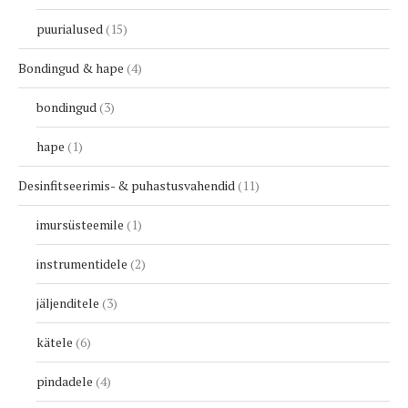
puurialused
15
Bondingud & hape
4
bondingud
3
hape
1
Desinfitseerimis- & puhastusvahendid
11
imursüsteemile
1
instrumentidele
2
jäljenditele
3
kätele
6
pindadele
4