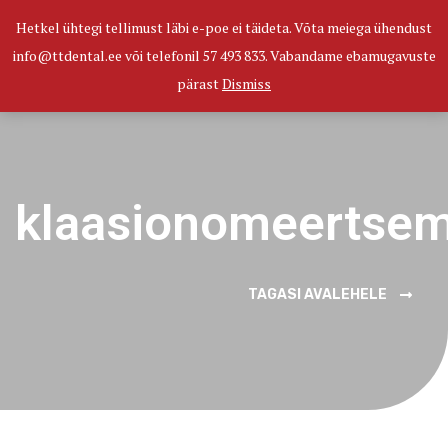
Hetkel ühtegi tellimust läbi e-poe ei täideta. Võta meiega ühendust
0
info@ttdental.ee või telefonil 57 493 833. Vabandame ebamugavuste
pärast
Dismiss
klaasionomeertse
TAGASI AVALEHELE