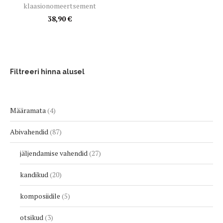
klaasionomeertsement
38,90
€
Filtreeri hinna alusel
Määramata
4
Abivahendid
87
jäljendamise vahendid
27
kandikud
20
komposiidile
5
otsikud
3