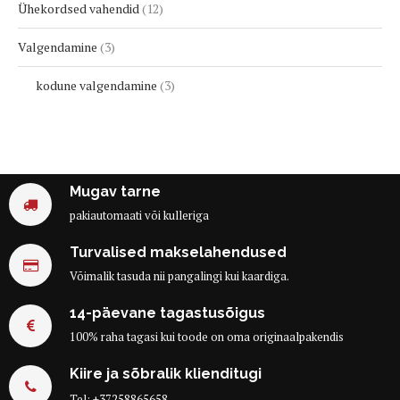
Ühekordsed vahendid
12
Valgendamine
3
kodune valgendamine
3
Mugav tarne
pakiautomaati või kulleriga
Turvalised makselahendused
Võimalik tasuda nii pangalingi kui kaardiga.
14-päevane tagastusõigus
100% raha tagasi kui toode on oma originaalpakendis
Kiire ja sõbralik klienditugi
Tel:
+37258865658